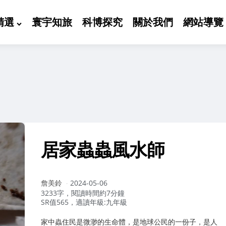
精選
寰宇知旅
科博探究
關於我們
網站導覽
居家蟲蟲風水師
作
詹美鈴
2024-05-06
者：
3233字，閱讀時間約7分鐘
SR值565，適讀年級:九年級
家中蟲住民是微渺的生命體，是地球公民的一份子，是人