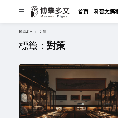
選
首頁
科普文摘
單
博學多文
對策
標籤：
對策