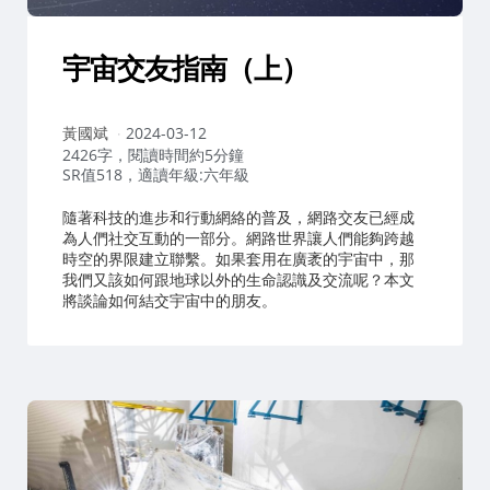
宇宙交友指南（上）
作
黃國斌
2024-03-12
者：
2426字，閱讀時間約5分鐘
SR值518，適讀年級:六年級
隨著科技的進步和行動網絡的普及，網路交友已經成
為人們社交互動的一部分。網路世界讓人們能夠跨越
時空的界限建立聯繫。如果套用在廣袤的宇宙中，那
我們又該如何跟地球以外的生命認識及交流呢？本文
將談論如何結交宇宙中的朋友。