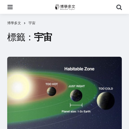
選
搜
單
尋
博學多文
宇宙
標籤：
宇宙