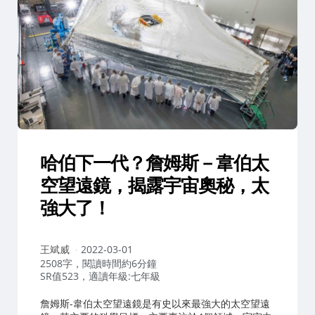
哈伯下一代？詹姆斯－韋伯太
空望遠鏡，揭露宇宙奧秘，太
強大了！
作
王斌威
2022-03-01
者：
2508字，閱讀時間約6分鐘
SR值523，適讀年級:七年級
詹姆斯-韋伯太空望遠鏡是有史以來最強大的太空望遠