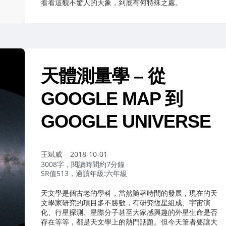
看看這貌不驚人的天象，到底有何特殊之處。
天體測量學 – 從
GOOGLE MAP 到
GOOGLE UNIVERSE
作
王斌威
2018-10-01
者：
3008字，閱讀時間約7分鐘
SR值513，適讀年級:六年級
天文學是個古老的學科，當然隨著時間的發展，現在的天
文學家研究的項目多不勝數，有研究恆星組成、宇宙演
化、行星探測、星際分子甚至大家感興趣的外星生命是否
存在等等，都是天文學上的熱門話題。但今天筆者要讓大