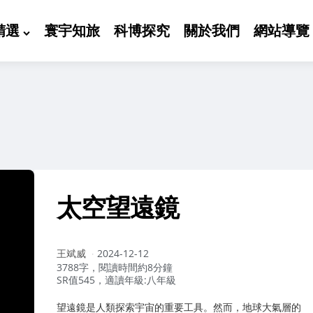
精選
寰宇知旅
科博探究
關於我們
網站導覽
太空望遠鏡
作
王斌威
2024-12-12
者：
3788字，閱讀時間約8分鐘
SR值545，適讀年級:八年級
望遠鏡是人類探索宇宙的重要工具。然而，地球大氣層的