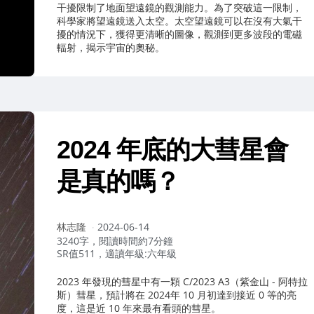
干擾限制了地面望遠鏡的觀測能力。為了突破這一限制，
科學家將望遠鏡送入太空。太空望遠鏡可以在沒有大氣干
擾的情況下，獲得更清晰的圖像，觀測到更多波段的電磁
輻射，揭示宇宙的奧秘。
2024 年底的大彗星會
是真的嗎？
作
林志隆
2024-06-14
者：
3240字，閱讀時間約7分鐘
SR值511，適讀年級:六年級
2023 年發現的彗星中有一顆 C/2023 A3（紫金山 - 阿特拉
斯）彗星，預計將在 2024年 10 月初達到接近 0 等的亮
度，這是近 10 年來最有看頭的彗星。