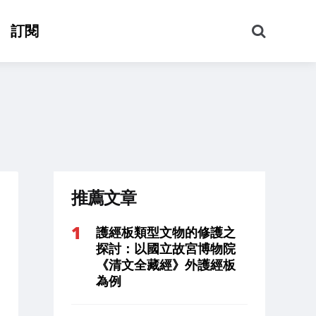
搜
訂閱
尋
推薦文章
護經板類型文物的修護之
探討：以國立故宮博物院
《清文全藏經》外護經板
為例