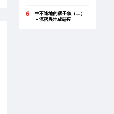
生不逢地的獅子魚（二）
－流落異地成惡疫