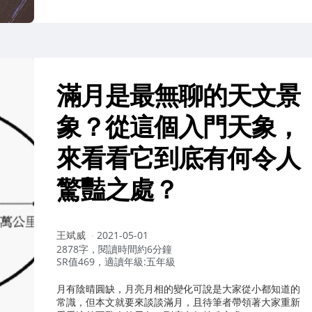
滿月是最無聊的天文景
象？從這個入門天象，
來看看它到底有何令人
驚豔之處？
作
王斌威
2021-05-01
者：
2878字，閱讀時間約6分鐘
SR值469，適讀年級:五年級
月有陰晴圓缺，月亮月相的變化可說是大家從小都知道的
常識，但本文就要來談談滿月，且待筆者帶領著大家重新