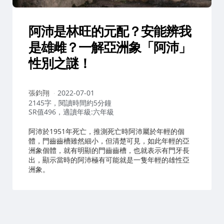
阿沛是林旺的元配？安能辨我
是雄雌？一解亞洲象「阿沛」
性別之謎！
作
張鈞翔
2022-07-01
者：
2145字，閱讀時間約5分鐘
SR值496，適讀年級:六年級
阿沛於1951年死亡，推測死亡時阿沛屬於年輕的個
體，門齒齒槽雖然細小，但清楚可見，如此年輕的亞
洲象個體，就有明顯的門齒齒槽，也就表示有門牙長
出，顯示當時的阿沛極有可能就是一隻年輕的雄性亞
洲象。