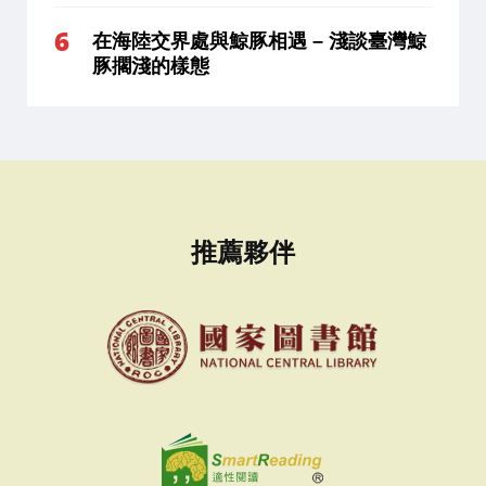
在海陸交界處與鯨豚相遇 – 淺談臺灣鯨
豚擱淺的樣態
推薦夥伴