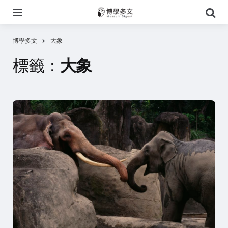
選
搜
單
尋
博學多文
大象
標籤：
大象