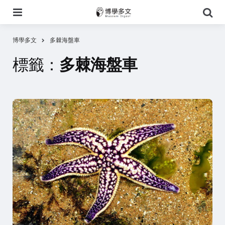
選
搜
單
尋
博學多文
多棘海盤車
標籤：
多棘海盤車