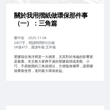
關於我用摺紙做環保那件事
（一）：三角篇
作
嚴中佑
2025-11-04
者：
2457字，閱讀時間約5分鐘
SR值473，適讀年級:五年級
塑膠袋在海洋裡是一大禍害，尤其對於海龜的影響更
是嚴重。本文教大家將手邊的塑膠袋摺成美觀、小
巧、不易散開的三角袋摺法，方便隨身攜帶，讓塑膠
袋重複使用，達到最大環保效益。