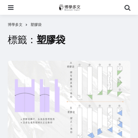
選
搜
單
尋
博學多文
塑膠袋
標籤：
塑膠袋