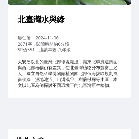
北臺灣水與綠
作
廖仁滄
2024-11-06
者：
2871字，閱讀時間約6分鐘
SR值551，適讀年級:八年級
大安溪以北的臺灣北部環境潮溼，讓東北季風迎風面
與西北部植物仍有差異，使北臺灣植物分布豐富且迷
人。國立自然科學博物館植物園北部低海拔區規劃風
衝稜線、濕地池沼、山溝溪谷、樹蕨桫欏等小區，本
文以此區為例探討不同環境下的北臺灣原生植物。