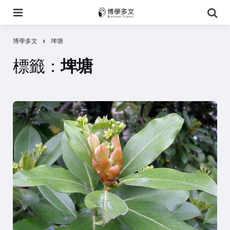
選
搜
單
尋
博學多文
埤塘
標籤：
埤塘