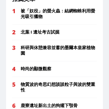
被「奴役」的螢火蟲：結網蜘蛛利用螢
光吸引獵物
北葉 I 遺址考古試掘
科研與休憩兼容並蓄的墨爾本皇家植物
園
時尚的顯微觀察
物質波的奇思幻想談談粒子與波的雙重
性
鹿寮遺址新出土的狗獾下顎骨