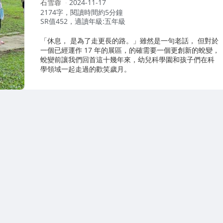
作
石雪蓉
2024-11-17
者：
2174字，閱讀時間約5分鐘
SR值452，適讀年級:五年級
「休息， 是為了走更長的路。」雖然是一句老話， 但對於
一個已經運作 17 年的展區，的確需要一個更創新的蛻變，
蛻變前讓我們回首這十幾年來，幼兒科學園和孩子們在科
學領域一起走過的歡笑歲月。