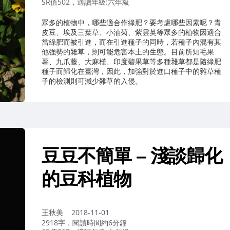
SR值502，適讀年級:六年級
眾多的植物中，哪些適合作綠肥？要考慮哪些因素呢？青
皮豆、埃及三葉草、小油菊、紫雲英等眾多的植物因適合
當綠肥而被引進，而在引進種子的同時，若種子內混有其
他強勢的雜草，則可能危害本土的生態。目前所知毛果
薯、九爪藤、大麻槿、印度碧果草等多種雜草都是隨綠肥
種子而歸化在臺灣，因此，加強對於進口種子中的雜草種
子的檢測則可減少雜草的入侵。
豆豆不簡單 – 淺談歸化
的豆科植物
作
王秋美
2018-11-01
者：
2918字，閱讀時間約6分鐘