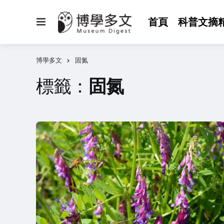
選
首頁
科普文摘
單
博學多文
固氮
標籤：
固氮