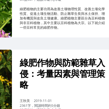
綠肥植物的主要功用為改善土壤物理性質、改善土壤化學
性質、促進土壤生物活動、防止雜草生長與水土保持、增
加有機質與改良土壤健康。綠肥植物主要區分為豆科植物
與非豆科植物，其中主要以豆科植物為大宗。以下就介紹
一些豆科常見的綠肥作物。
綠肥作物與防範雜草入
侵：考量因素與管理策
略
作
王秋美
2019-11-01
者：
2361字，閱讀時間約5分鐘