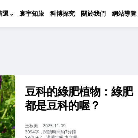
精選
寰宇知旅
科博探究
關於我們
網站導覽
豆科的綠肥植物：綠肥
都是豆科的喔？
作
王秋美
2025-11-09
者：
3094字，閱讀時間約7分鐘
SR值567，適讀年級:九年級