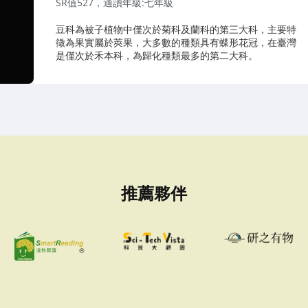
SR值527，適讀年級:七年級
豆科為被子植物中僅次於菊科及蘭科的第三大科，主要特
徵為果實屬於莢果，大多數的種類具有蝶形花冠，在臺灣
是僅次於禾本科，為歸化種類最多的第二大科。
推薦夥伴