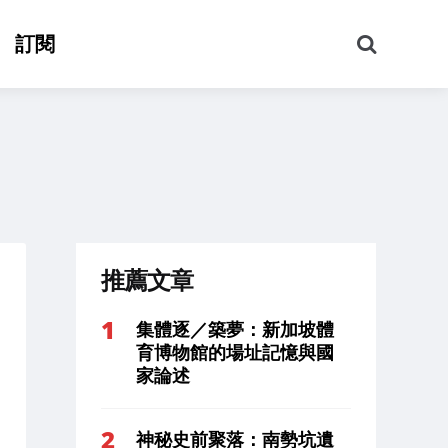
搜
訂閱
尋
推薦文章
集體逐／築夢：新加坡體
育博物館的場址記憶與國
家論述
神秘史前聚落：南勢坑遺