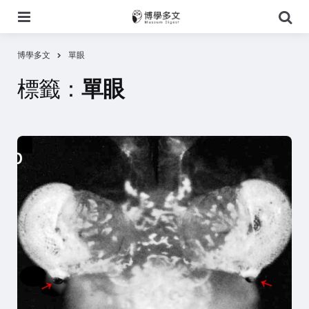
選
搜
單
尋
博學多文
單眼
標籤：
單眼