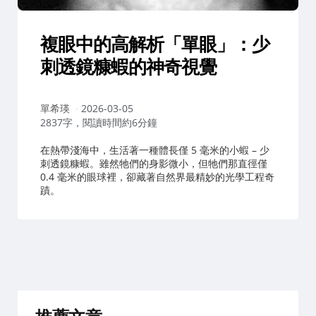
複眼中的高解析「單眼」：少
刺透鏡糠蝦的神奇視覺
作
單希瑛
2026-03-05
者：
2837字，閱讀時間約6分鐘
在熱帶淺海中，生活著一種體長僅 5 毫米的小蝦 – 少
刺透鏡糠蝦。雖然牠們的身影微小，但牠們那直徑僅
0.4 毫米的眼球裡，卻藏著自然界最精妙的光學工程奇
蹟。