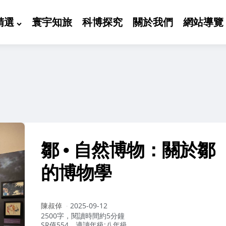
精選
寰宇知旅
科博探究
關於我們
網站導覽
鄒 • 自然博物：關於鄒
的博物學
作
陳叔倬
2025-09-12
者：
2500字，閱讀時間約5分鐘
SR值554，適讀年級:八年級