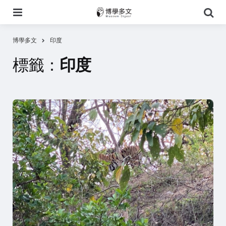
選
搜
單
尋
博學多文
印度
標籤：
印度