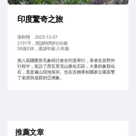
印度驚奇之旅
作
張鈞翔
2023-12-07
者：
2191字，閱讀時間約5分鐘
SR值538，適讀年級:八年級
第八屆國際長毛象研討會在印度舉行，筆者在其野外
行程中，造訪了西瓦里克山脈化石區，大量的象類化
石，竟是遍山現地保存。也在吉姆庫柏國家公園直擊
了老虎與成群的亞洲象。
推薦文章