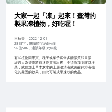
大家一起「凍」起來！臺灣的
製果凍植物，好吃喔！
作
王秋美
2022-12-01
者：
2815字，閱讀時間約6分鐘
SR值506，適讀年級:六年級
有些植物因果實、種子或葉子富含多醣膠質和果膠，
經過人為搓洗將前述物質溶出後，不須添加明膠或洋
菜，或僅加上草木灰水的上層澄清液或碳酸鈣溶液強
化其凝固的效果，由此可製成果凍狀的食品。