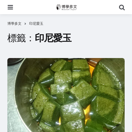
選
搜
單
尋
博學多文
印尼愛玉
標籤：
印尼愛玉