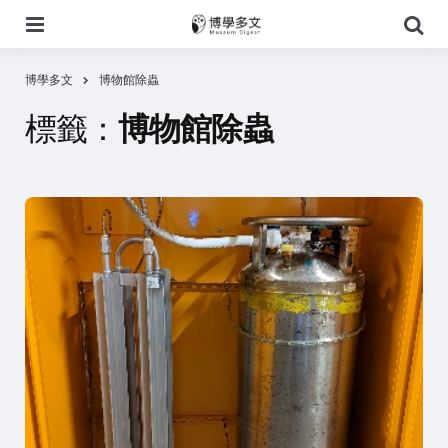
選
搜
單
尋
博學多文
博物館除蟲
標籤：
博物館除蟲