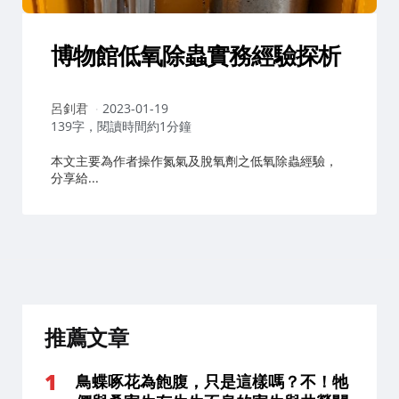
博物館低氧除蟲實務經驗探析
作
呂釗君
2023-01-19
者：
139字，閱讀時間約1分鐘
本文主要為作者操作氮氣及脫氧劑之低氧除蟲經驗，
分享給...
推薦文章
鳥蝶啄花為飽腹，只是這樣嗎？不！牠