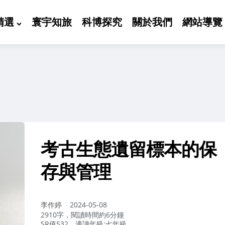
精選
寰宇知旅
科博探究
關於我們
網站導覽
考古生態遺留標本的保
存與管理
作
李作婷
2024-05-08
者：
2910字，閱讀時間約6分鐘
SR值532，適讀年級:七年級