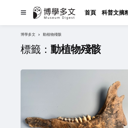
選
首頁
科普文摘
單
博學多文
動植物殘骸
標籤：
動植物殘骸