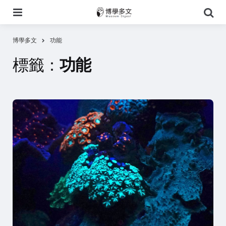
選
搜
單
尋
博學多文
功能
標籤：
功能