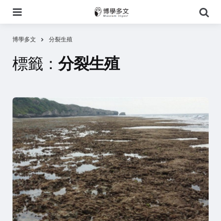
選
搜
單
尋
博學多文
分裂生殖
標籤：
分裂生殖