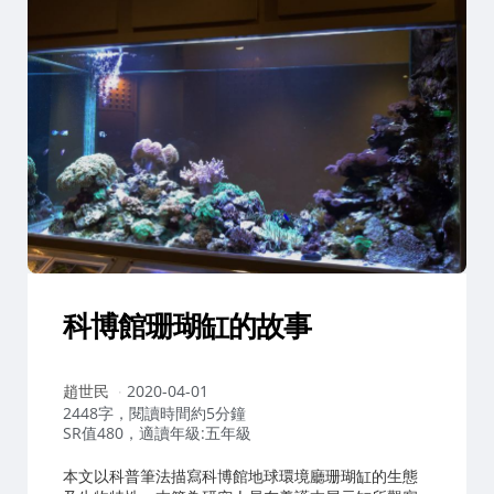
科博館珊瑚缸的故事
作
趙世民
2020-04-01
者：
2448字，閱讀時間約5分鐘
SR值480，適讀年級:五年級
本文以科普筆法描寫科博館地球環境廳珊瑚缸的生態