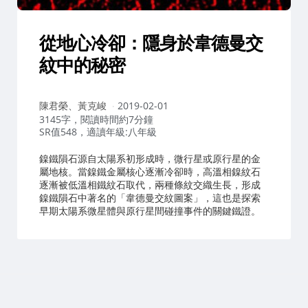
從地心冷卻：隱身於韋德曼交
紋中的秘密
作
陳君榮、黃克峻
2019-02-01
者：
3145字，閱讀時間約7分鐘
SR值548，適讀年級:八年級
鎳鐵隕石源自太陽系初形成時，微行星或原行星的金
屬地核。當鎳鐵金屬核心逐漸冷卻時，高溫相鎳紋石
逐漸被低溫相鐵紋石取代，兩種條紋交織生長，形成
鎳鐵隕石中著名的「韋德曼交紋圖案」，這也是探索
早期太陽系微星體與原行星間碰撞事件的關鍵鐵證。