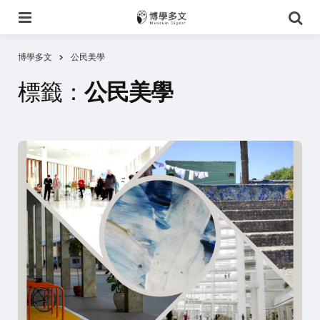
選
搜
單
尋
博學多文
公民美學
標籤：
公民美學