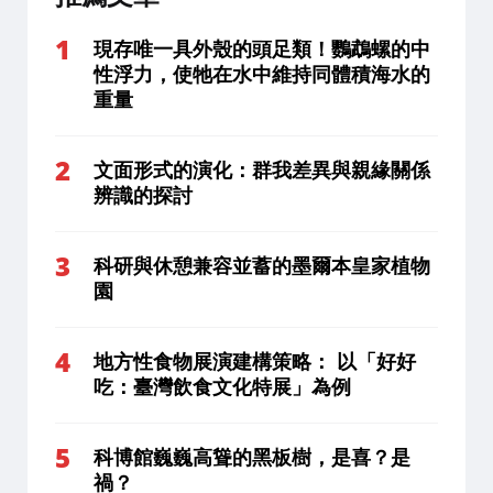
現存唯一具外殼的頭足類！鸚鵡螺的中
性浮力，使牠在水中維持同體積海水的
重量
文面形式的演化：群我差異與親緣關係
辨識的探討
科研與休憩兼容並蓄的墨爾本皇家植物
園
地方性食物展演建構策略： 以「好好
吃：臺灣飲食文化特展」為例
科博館巍巍高聳的黑板樹，是喜？是
禍？