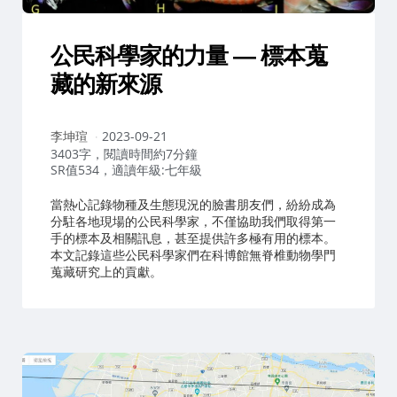
公民科學家的力量 — 標本蒐
藏的新來源
作
李坤瑄
2023-09-21
者：
3403字，閱讀時間約7分鐘
SR值534，適讀年級:七年級
當熱心記錄物種及生態現況的臉書朋友們，紛紛成為
分駐各地現場的公民科學家，不僅協助我們取得第一
手的標本及相關訊息，甚至提供許多極有用的標本。
本文記錄這些公民科學家們在科博館無脊椎動物學門
蒐藏研究上的貢獻。