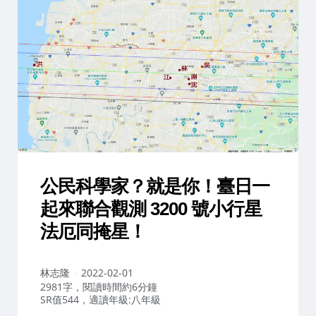
公民科學家？就是你！臺日一
起來聯合觀測 3200 號小行星
法厄同掩星！
作
林志隆
2022-02-01
者：
2981字，閱讀時間約6分鐘
SR值544，適讀年級:八年級