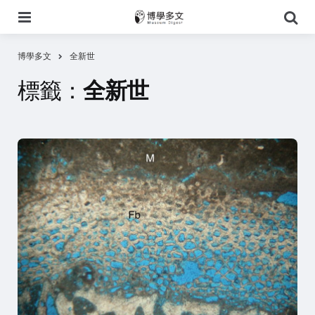
選
搜
單
尋
博學多文
全新世
標籤：
全新世