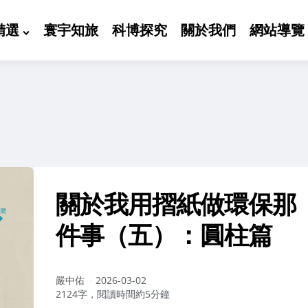
精選
寰宇知旅
科博探究
關於我們
網站導覽
關於我用摺紙做環保那
件事（五）：圓柱篇
作
嚴中佑
2026-03-02
者：
2124字，閱讀時間約5分鐘