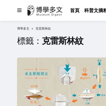
選
首頁
科普文摘
單
博學多文
克雷斯林紋
標籤：
克雷斯林紋