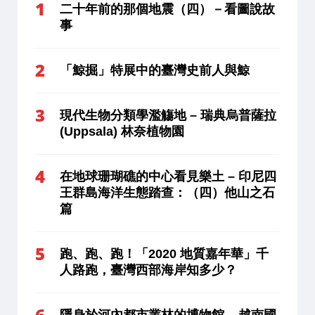
二十年前的那個地震（四）－看圖說故
事
「鯨掘」特展中的臺灣史前人與鯨
現代生物分類學濫觴地 – 瑞典烏普薩拉
(Uppsala) 林奈植物園
在地球珊瑚礁的中心看見樂土 – 印尼四
王群島海洋生態踏查：（四）他山之石
篇
跑、跑、跑！「2020 地質嘉年華」千
人路跑，臺灣西部海岸知多少？
隱身於河內都市叢林的博物館 – 越南國