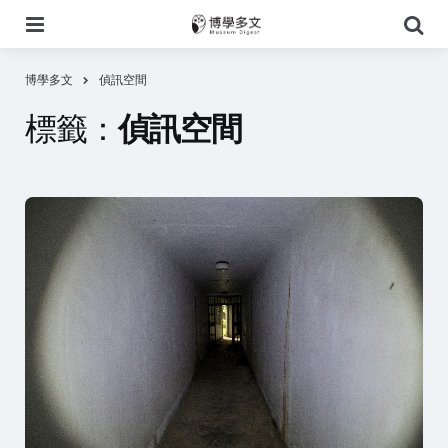
選
搜
單
尋
博學多文
偵訊空間
標籤：
偵訊空間