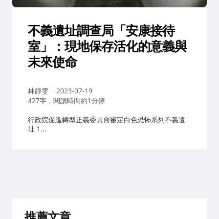
不義遺址調查局「安康接待
室」：現地保存活化的意義與
未來使命
作
林靜雯
2023-07-19
者：
427字，閱讀時間約1分鐘
行政院促進轉型正義委員會審定白色恐怖系列不義遺
址 1...
推薦文章