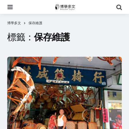
選
搜
單
尋
博學多文
保存維護
標籤：
保存維護