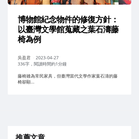
博物館紀念物件的修復方針：
以臺灣文學館蒐藏之葉石濤藤
椅為例
作
吳盈君
2023-04-27
者：
336字，閱讀時間約1分鐘
藤椅雖為常民家具，但臺灣當代文學作家葉石濤的藤
椅卻顯...
推薦文章