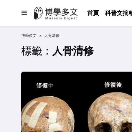
選
首頁
科普文摘
單
博學多文
人骨清修
標籤：
人骨清修