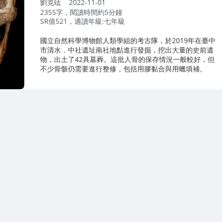
作
劉克竑
2022-11-01
者：
2355字，閱讀時間約5分鐘
SR值521，適讀年級:七年級
國立自然科學博物館人類學組的考古隊，於2019年在臺中
市清水．中社遺址南社地點進行發掘，挖出大量的史前遺
物，出土了42具墓葬。這批人骨的保存情況一般較好，但
不少骨骸仍需要進行整修，包括用膠黏合與用蠟填補。