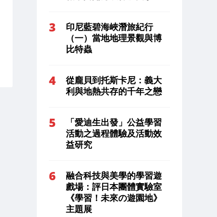
印尼藍碧海峽潛旅紀行
（一）當地地理景觀與博
比特蟲
從龐貝到托斯卡尼：義大
利與地熱共存的千年之戀
「愛迪生出發」公益學習
活動之過程體驗及活動效
益研究
融合科技與美學的學習遊
戲場：評日本團體實驗室
《學習！未來の遊園地》
主題展