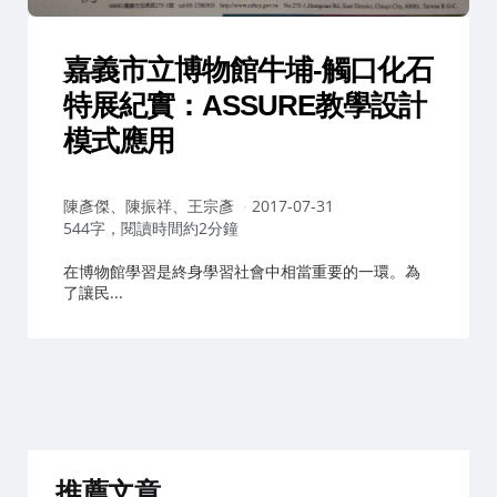
嘉義市立博物館牛埔-觸口化石
特展紀實：ASSURE教學設計
模式應用
作
陳彥傑、陳振祥、王宗彥
2017-07-31
者：
544字，閱讀時間約2分鐘
在博物館學習是終身學習社會中相當重要的一環。為
了讓民...
推薦文章