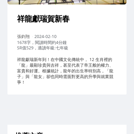
祥龍獻瑞賀新春
作
張鈞翔
2024-02-10
者：
1678字，閱讀時間約4分鐘
SR值529，適讀年級:七年級
祥龍獻瑞新年到！在中國文化傳統中， 12 生肖裡的
「龍」最顯珍貴與吉祥，甚至代表了帝王般的權力、
富貴和好運。根據統計，龍年的出生率特別高，「龍
子」與「龍女」卻也同時需面對更高的升學與就業競
爭！