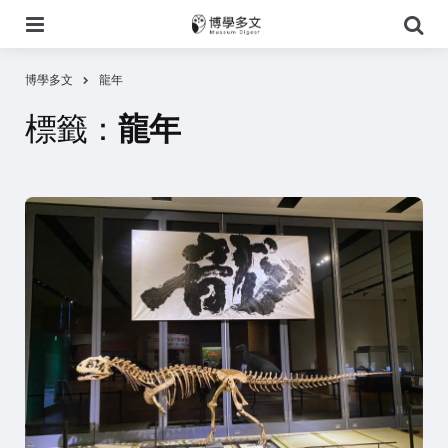
選
搜
單
尋
博學多文
龍年
標籤：
龍年