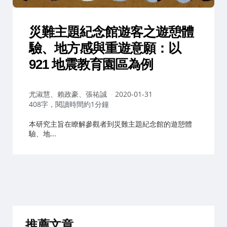
災難主題紀念館遊客之遊憩體
驗、地方感與重遊意願：以
921 地震教育園區為例
作
尤淑慧、賴政豪、張祐誠
2020-01-31
者：
408字，閱讀時間約1分鐘
本研究主旨在瞭解參觀者到災難主題紀念館的遊憩體
驗、地...
推薦文章