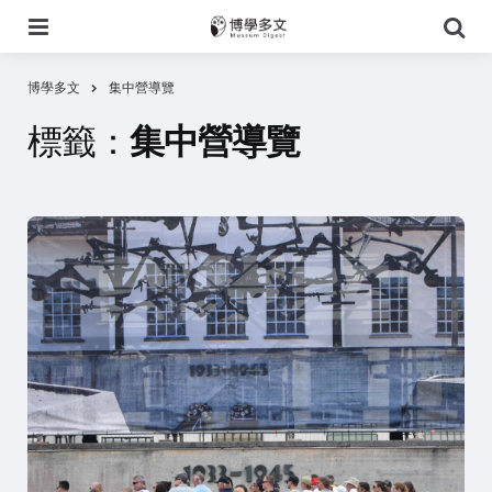
選
搜
單
尋
博學多文
集中營導覽
標籤：
集中營導覽