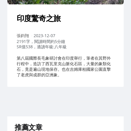
印度驚奇之旅
作
張鈞翔
2023-12-07
者：
2191字，閱讀時間約5分鐘
SR值538，適讀年級:八年級
第八屆國際長毛象研討會在印度舉行，筆者在其野外
行程中，造訪了西瓦里克山脈化石區，大量的象類化
石，竟是遍山現地保存。也在吉姆庫柏國家公園直擊
了老虎與成群的亞洲象。
推薦文章