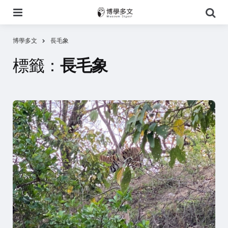
選
搜
單
尋
博學多文
長毛象
標籤：
長毛象