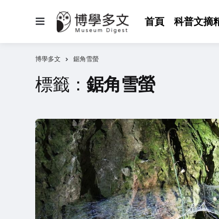
選
首頁
科普文摘
單
博學多文
鋸角雪螢
標籤：
鋸角雪螢