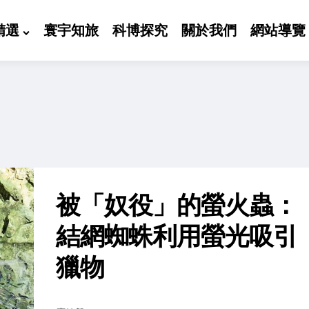
精選
寰宇知旅
科博探究
關於我們
網站導覽
被「奴役」的螢火蟲：
結網蜘蛛利用螢光吸引
獵物