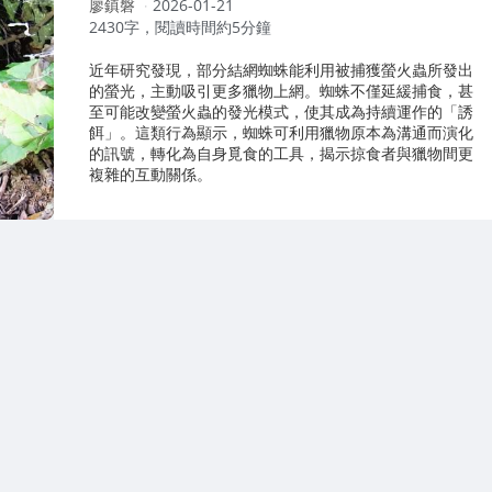
作
廖鎮磐
2026-01-21
者：
2430字，閱讀時間約5分鐘
近年研究發現，部分結網蜘蛛能利用被捕獲螢火蟲所發出
的螢光，主動吸引更多獵物上網。蜘蛛不僅延緩捕食，甚
至可能改變螢火蟲的發光模式，使其成為持續運作的「誘
餌」。這類行為顯示，蜘蛛可利用獵物原本為溝通而演化
的訊號，轉化為自身覓食的工具，揭示掠食者與獵物間更
複雜的互動關係。