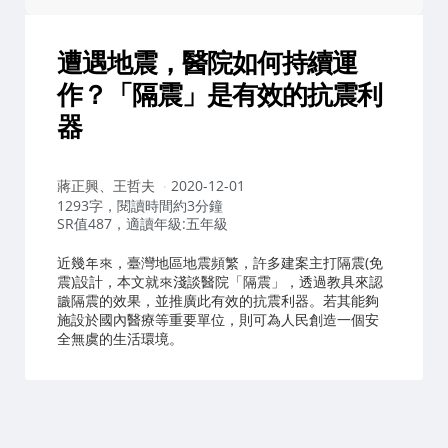
遭遇地震，醫院如何持續運
作？「隔震」是有效的抗震利
器
作
蔣正興、王哲夫
2020-12-01
者：
1293字，閱讀時間約3分鐘
SR值487，適讀年級:五年級
近幾年來，臺灣地區地震頻繁，許多建案主打隔震(免
震)設計，本文就來淺談醫院「隔震」，透過教具來認
識隔震的效果，並推廣此有效的抗震利器。若其能夠
施設於國內醫療等重要單位，則可為人民創造一個安
全無虞的生活環境。