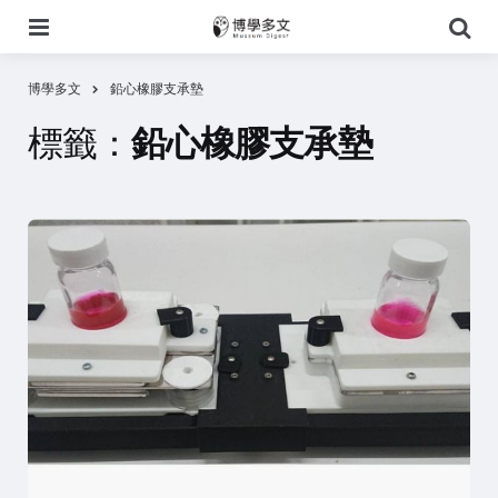
選
搜
單
尋
博學多文
鉛心橡膠支承墊
標籤：
鉛心橡膠支承墊