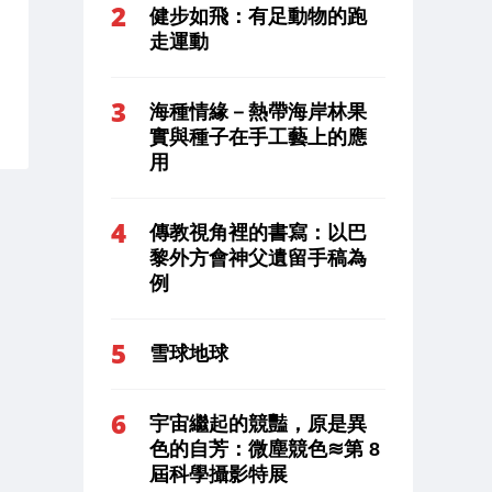
健步如飛：有足動物的跑
走運動
海種情緣－熱帶海岸林果
實與種子在手工藝上的應
用
傳教視角裡的書寫：以巴
黎外方會神父遺留手稿為
例
雪球地球
宇宙繼起的競豔，原是異
色的自芳：微塵競色≋第 8
屆科學攝影特展