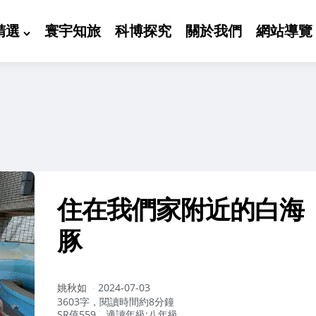
精選
寰宇知旅
科博探究
關於我們
網站導覽
住在我們家附近的白海
豚
作
姚秋如
2024-07-03
者：
3603字，閱讀時間約8分鐘
SR值559，適讀年級:八年級