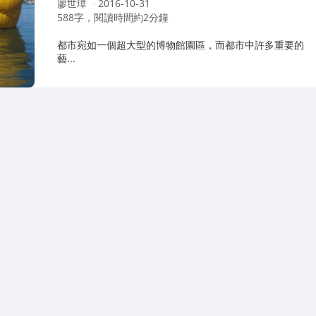
作
廖世璋
2016-10-31
者：
588字，閱讀時間約2分鐘
都市宛如一個超大型的博物館園區，而都市中許多重要的
藝...