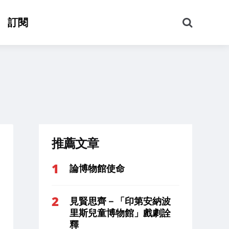
搜
訂閱
尋
推薦文章
論博物館使命
見賢思齊－「印第安納波
里斯兒童博物館」戲劇詮
釋