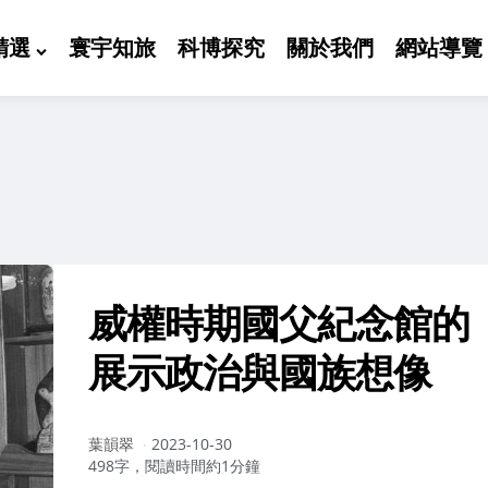
精選
寰宇知旅
科博探究
關於我們
網站導覽
威權時期國父紀念館的
展示政治與國族想像
作
葉韻翠
2023-10-30
者：
498字，閱讀時間約1分鐘