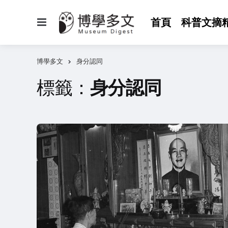
選
首頁
科普文摘
單
博學多文
身分認同
標籤：
身分認同