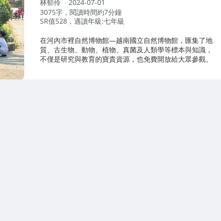
作
林郁伶
2024-07-01
者：
3075字，閱讀時間約7分鐘
SR值528，適讀年級:七年級
在河內市裡自然博物館—越南國立自然博物館，匯集了地
質、古生物、動物、植物、真菌及人類學等標本與知識，
不僅是研究與教育的寶貴資源，也免費開放給大眾參觀。