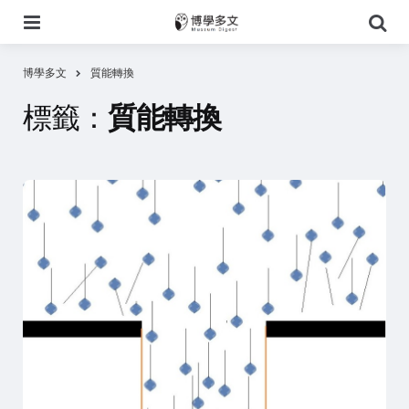
選
搜
單
尋
博學多文
質能轉換
標籤：
質能轉換