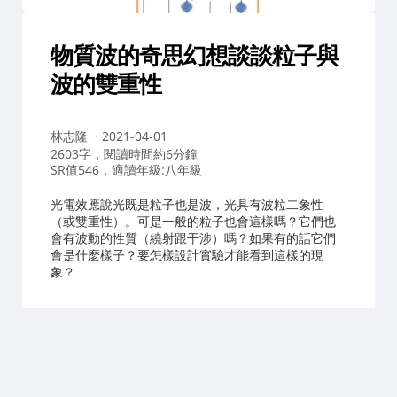
物質波的奇思幻想談談粒子與
波的雙重性
作
林志隆
2021-04-01
者：
2603字，閱讀時間約6分鐘
SR值546，適讀年級:八年級
光電效應說光既是粒子也是波，光具有波粒二象性
（或雙重性）。可是一般的粒子也會這樣嗎？它們也
會有波動的性質（繞射跟干涉）嗎？如果有的話它們
會是什麼樣子？要怎樣設計實驗才能看到這樣的現
象？