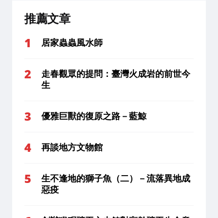
推薦文章
居家蟲蟲風水師
走春觀眾的提問：臺灣火成岩的前世今
生
優雅巨獸的復原之路－藍鯨
再談地方文物館
生不逢地的獅子魚（二）－流落異地成
惡疫