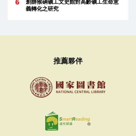
創辦猴硐礦工文史館對高齡礦工生命意
義轉化之研究
推薦夥伴