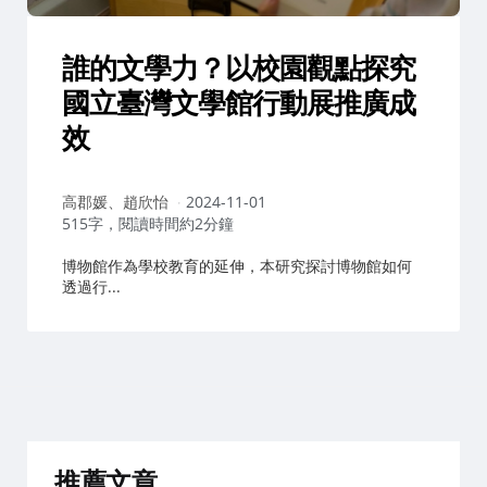
誰的文學力？以校園觀點探究
國立臺灣文學館行動展推廣成
效
作
高郡媛、趙欣怡
2024-11-01
者：
515字，閱讀時間約2分鐘
博物館作為學校教育的延伸，本研究探討博物館如何
透過行...
推薦文章