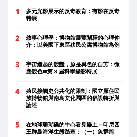
多元光影展示的反毒教育：有影在反毒
特展
敘事心理學：博物館展覽闡釋的心理仲
介：以美國下東區移民公寓博物館為例
宇宙繼起的競豔，原是異色的自芳：微
塵競色≋第 8 屆科學攝影特展
殖民接觸史公共化的限制：國立原住民
族博物館與南島文化園區的倡設轉折與
論述
在地球珊瑚礁的中心看見樂土－印尼四
王群島海洋生態踏查：（一）魚群篇