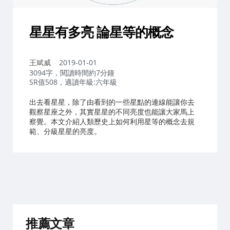
星星有多亮 論星等的概念
作
王斌威
2019-01-01
者：
3094字，閱讀時間約7分鐘
SR值508，適讀年級:六年級
出去看星星，除了由看到的一些星點的連線能讓你去
觀察星座之外，其實星星的不同亮度也能讓大家馬上
察覺。本文介紹人類歷史上如何利用星等的概念去規
範、分級星星的亮度。
推薦文章