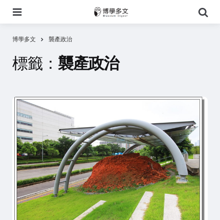
選
搜
單
尋
博學多文
襲產政治
標籤：
襲產政治