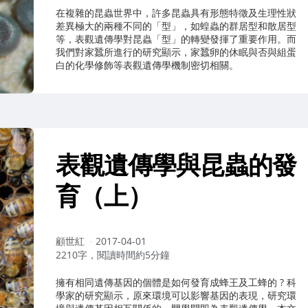
在複雜的昆蟲世界中，許多昆蟲具有形態特徵及生理性狀
差異極大的兩種不同的「型」，如蝗蟲的群居型和散居型
等，表觀遺傳學對昆蟲「型」的轉變發揮了重要作用。而
我們對家蠶所進行的研究顯示，家蠶卵的休眠與否與組蛋
白的化學修飾等表觀遺傳學機制密切相關。
表觀遺傳學與昆蟲的發
育（上）
作
顧世紅
2017-04-01
者：
2210字，閱讀時間約5分鐘
擁有相同遺傳基因的個體是如何發育成蜂王及工蜂的 ? 科
學家的研究顯示，原來環境可以影響基因的表現，研究環