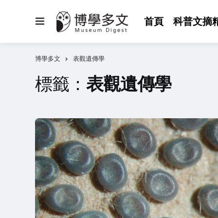
選
首頁
科普文摘
單
博學多文
表觀遺傳學
標籤：
表觀遺傳學