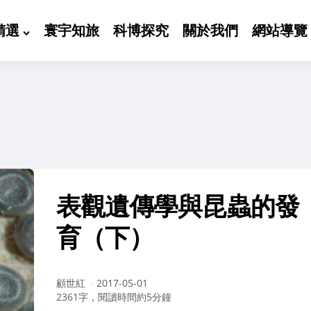
精選
寰宇知旅
科博探究
關於我們
網站導覽
表觀遺傳學與昆蟲的發
育（下）
作
顧世紅
2017-05-01
者：
2361字，閱讀時間約5分鐘