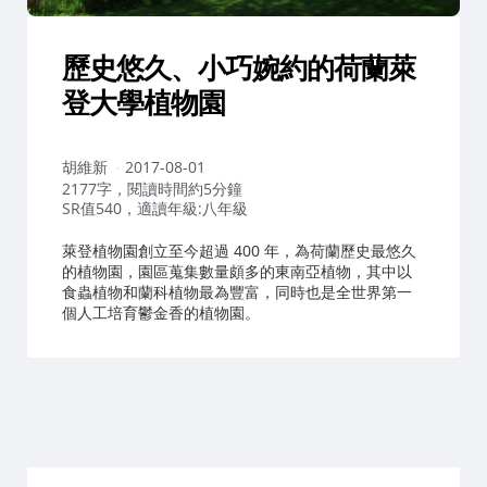
歷史悠久、小巧婉約的荷蘭萊
登大學植物園
作
胡維新
2017-08-01
者：
2177字，閱讀時間約5分鐘
SR值540，適讀年級:八年級
萊登植物園創立至今超過 400 年，為荷蘭歷史最悠久
的植物園，園區蒐集數量頗多的東南亞植物，其中以
食蟲植物和蘭科植物最為豐富，同時也是全世界第一
個人工培育鬱金香的植物園。