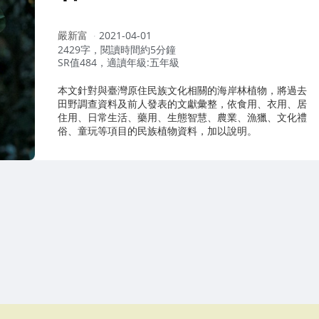
作
嚴新富
2021-04-01
者：
2429字，閱讀時間約5分鐘
SR值484，適讀年級:五年級
本文針對與臺灣原住民族文化相關的海岸林植物，將過去
田野調查資料及前人發表的文獻彙整，依食用、衣用、居
住用、日常生活、藥用、生態智慧、農業、漁獵、文化禮
俗、童玩等項目的民族植物資料，加以說明。