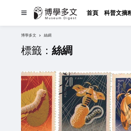
選
首頁
科普文摘
單
博學多文
絲綢
標籤：
絲綢