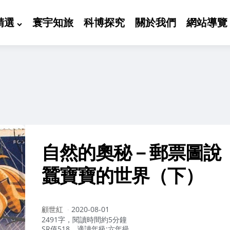
精選
寰宇知旅
科博探究
關於我們
網站導覽
自然的奧秘－郵票圖說
蠶寶寶的世界（下）
作
顧世紅
2020-08-01
者：
2491字，閱讀時間約5分鐘
SR值518，適讀年級:六年級