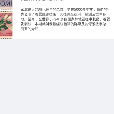
家蠶是人類馴化最早的昆蟲，早在5000多年前，我們的祖
先發明了養蠶繅絲技術，其後傳至亞洲、歐洲及世界各
地。至今，全世界仍有40多個國家和地區從事栽桑、養蠶
及製絲，本期就與養蠶繅絲相關的郵票及其背景故事做一
簡要的介紹。