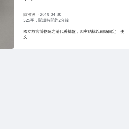
作
陳澄波
2019-04-30
者：
525字，閱讀時間約2分鐘
國立故宮博物院之清代香櫞盤，因主結構以鐵絲固定，使
文...