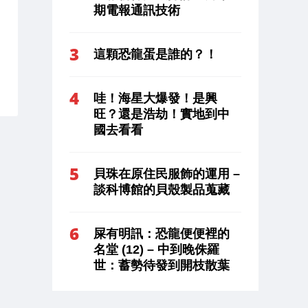
期電報通訊技術
這顆恐龍蛋是誰的？！
哇！海星大爆發！是興
旺？還是浩劫！實地到中
國去看看
貝珠在原住民服飾的運用 –
談科博館的貝殼製品蒐藏
屎有明訊：恐龍便便裡的
名堂 (12) – 中到晚侏羅
世：蓄勢待發到開枝散葉