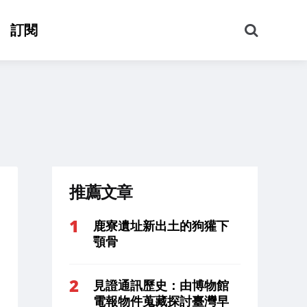
搜
訂閱
尋
推薦文章
鹿寮遺址新出土的狗獾下
顎骨
見證通訊歷史：由博物館
電報物件蒐藏探討臺灣早