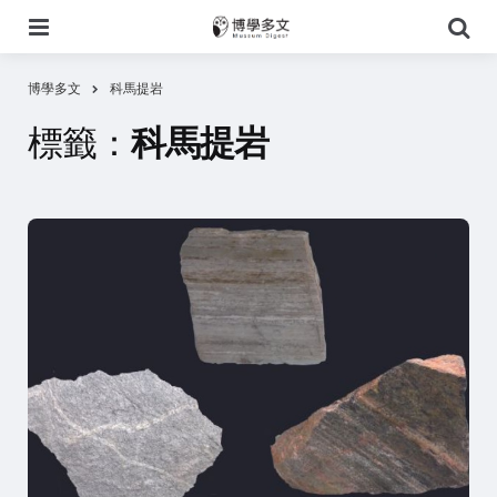
選
搜
單
尋
博學多文
科馬提岩
標籤：
科馬提岩