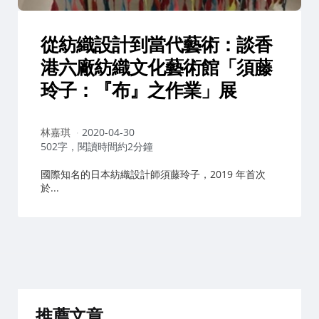
從紡織設計到當代藝術：談香
港六廠紡織文化藝術館「須藤
玲子：『布』之作業」展
作
林嘉琪
2020-04-30
者：
502字，閱讀時間約2分鐘
國際知名的日本紡織設計師須藤玲子，2019 年首次
於...
推薦文章